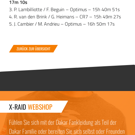
17m 10s
3. P. Lambilliotte / F. Beguin – Optimus – 15h 40m 51s
4. R. van den Brink / G. Heimans – CR7 – 15h 49m 27s
5. J. Cambier / M. Andrieu – Optimus – 16h 50m 17s
ZURÜCK ZUR ÜBERSICHT
X-RAID
WEBSHOP
Fühlen Sie sich mit der Dakar Fankleidung als Teil der
Dakar Familie oder bereiten Sie sich selbst oder Freunden