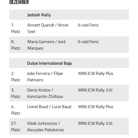
DEZEMBER
Jeddah Rally
7.
Annett Quandt / Annie
X-raid Fenic
Platz
Seel
9.
Maria Gameiro / José
X-raid Fenic
Platz
Marques
Dubai International Baja
2.
João Ferreira / Filipe
MINI JCW Rally Plus
Platz
Palmeiro
3.
Denis Krotov /
MINI JCW Rally 3.0i
Platz
Konstantin Zhiltsov
4.
Lionel Baud / Lucie Baud
MINI JCW Rally Plus
Platz
27.
Vlads Jurkevicius /
MINI JCW Rally 3.0i
Platz
Aisvydas Paliukenas