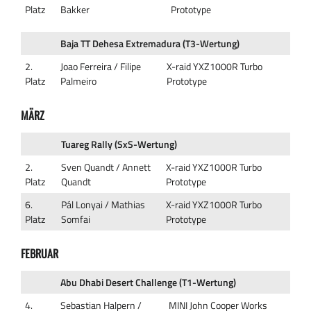
Platz
Bakker
Prototype
Baja TT Dehesa Extremadura (T3-Wertung)
2.
Joao Ferreira / Filipe
X-raid YXZ1000R Turbo
Platz
Palmeiro
Prototype
MÄRZ
Tuareg Rally (SxS-Wertung)
2.
Sven Quandt / Annett
X-raid YXZ1000R Turbo
Platz
Quandt
Prototype
6.
Pál Lonyai / Mathias
X-raid YXZ1000R Turbo
Platz
Somfai
Prototype
FEBRUAR
Abu Dhabi Desert Challenge (T1-Wertung)
4.
Sebastian Halpern /
MINI John Cooper Works