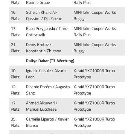
Platz
Ronnie Graue
Rally Plus
16.
Scheich Khalid Al-
MINI John Cooper Works
Platz
Qassimi / Ola Floene
Buggy
17.
Kuba Przygonski / Timo
MINI John Cooper Works
Platz
Gottschalk
Rally Plus
21.
Denis Krotov /
MINI John Cooper Works
Platz
Konstantin Zhiltsov
Buggy
Rallye Dakar (T3-Wertung)
10.
Ignacio Casale / Alvaro
X-raid YXZ1000R Turbo
Platz
Leon
Prototype
12.
Ricardo Porém / Augusto
X-raid YXZ1000R Turbo
Platz
Sanz
Prototype
17.
Ahmed Alkuwari /
X-raid YXZ1000R Turbo
Platz
Manuel Lucchese
Prototype
35.
Camelia Liparoti / Xavier
X-raid YXZ1000R Turbo
Platz
Blanco
Prototype