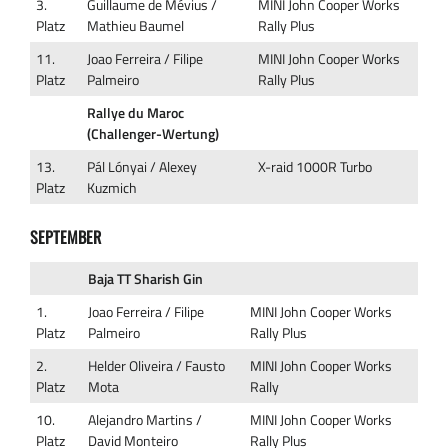
3.
Guillaume de Mévius /
MINI John Cooper Works
Platz
Mathieu Baumel
Rally Plus
11.
Joao Ferreira / Filipe
MINI John Cooper Works
Platz
Palmeiro
Rally Plus
Rallye du Maroc
(Challenger-Wertung)
13.
Pál Lónyai / Alexey
X-raid 1000R Turbo
Platz
Kuzmich
SEPTEMBER
Baja TT Sharish Gin
1.
Joao Ferreira / Filipe
MINI John Cooper Works
Platz
Palmeiro
Rally Plus
2.
Helder Oliveira / Fausto
MINI John Cooper Works
Platz
Mota
Rally
10.
Alejandro Martins /
MINI John Cooper Works
Platz
David Monteiro
Rally Plus