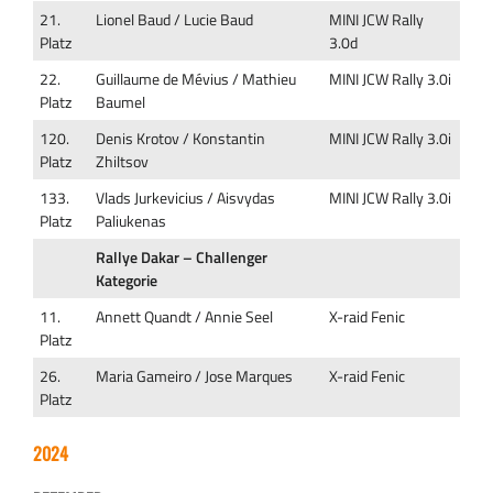
21.
Lionel Baud / Lucie Baud
MINI JCW Rally
Platz
3.0d
22.
Guillaume de Mévius / Mathieu
MINI JCW Rally 3.0i
Platz
Baumel
120.
Denis Krotov / Konstantin
MINI JCW Rally 3.0i
Platz
Zhiltsov
133.
Vlads Jurkevicius / Aisvydas
MINI JCW Rally 3.0i
Platz
Paliukenas
Rallye Dakar – Challenger
Kategorie
11.
Annett Quandt / Annie Seel
X-raid Fenic
Platz
26.
Maria Gameiro / Jose Marques
X-raid Fenic
Platz
2024