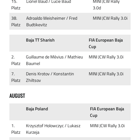
15.
Lionel Baud / Lucie Baud
MINI JCW Rally
Platz
3.0d
38.
Adroaldo Weisheimer / Fred
MINI JCW Rally 3.0i
Platz
Budtikevitz
Baja TT Sharish
FIA European Baja
Cup
2.
Guillaume de Mévius / Mathieu
MINI JCW Rally 3.0i
Platz
Baumel
7.
Denis Krotov / Konstantin
MINI JCW Rally 3.0i
Platz
Zhiltsov
AUGUST
Baja Poland
FIA European Baja
Cup
1.
Krzysztof Holowczyc / Lukasz
MINI JCW Rally 3.0i
Platz
Kurzeja