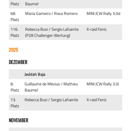
Platz
Baumel
68.
Maria Gameiro / Rosa Romero
MINI JCW Rally 3.0d
Platz
116.
Rebecca Busi / Sergio Lafuente
X-raid Fenic
Platz
(P28 Challenger-Wertung)
2025
DEZEMBER
Jeddah Baja
8.
Guillaume de Mévius / Mathieu
MINI JCW Rally 3.0i
Platz
Baumel
13.
Rebecca Busi / Sergio Lafuente
X-raid Fenic
Platz
NOVEMBER