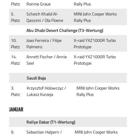
Platz
Ronnie Graue
Rally Plus
5.
Scheich Khalid Al-
MINI John Cooper Works
Platz
Qassimi / Ola Floene
Rally Plus
Abu Dhabi Desert Challenge (T3-Wertung)
10.
Joao Ferreira / Filipe
X-raid YXZ1000R Turbo
Platz
Palmeiro
Prototype
14.
Annett Fischer / Annie
X-raid YXZ1000R Turbo
Platz
Seel
Prototype
Saudi Baja
3.
Krzysztof Holowczyc /
MINI John Cooper Works
Platz
Lukasz Kurzeja
Rally Plus
JANUAR
Rallye Dakar (T1-Wertung)
9.
Sebastian Halpern /
MINI John Cooper Works