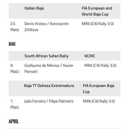
Italian Baja
FIA European and
World Baja Cup
23.
Denis Krotov / Konstantin
MINI JCW Rally 3.0i
Platz
Zhiltsov
MAI
South African Safari Rally
W2RC
9.
Giullaume de Mévius / Xavier
MINI JCW Rally 3.0i
Platz
Panseri
Baja TT Dehesa Extremadura
FIA European Baja
Cup
1.
João Ferreira / Filipe Palmeiro
MINI JCW Rally 3.0i
Platz
APRIL