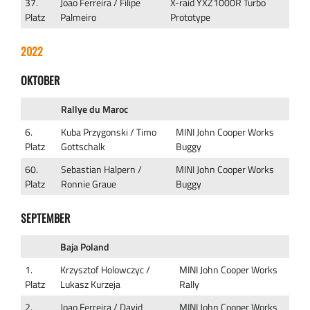
37.
Joao Ferreira / Filipe
X-raid YXZ1000R Turbo
Platz
Palmeiro
Prototype
2022
OKTOBER
Rallye du Maroc
6.
Kuba Przygonski / Timo
MINI John Cooper Works
Platz
Gottschalk
Buggy
60.
Sebastian Halpern /
MINI John Cooper Works
Platz
Ronnie Graue
Buggy
SEPTEMBER
Baja Poland
1.
Krzysztof Holowczyc /
MINI John Cooper Works
Platz
Lukasz Kurzeja
Rally
2.
Joao Ferreira / David
MINI John Cooper Works