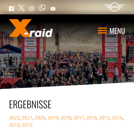
WhatsApp
Twitter
Facebook
Instagram
YouTube
MENU
ERGEBNISSE
2022
,
2021
,
2020
,
2019
,
2018
,
2017
,
2016
,
2015
,
2014
,
2013
,
2012