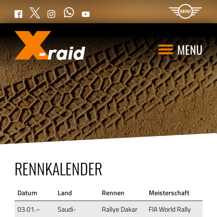
WhatsApp
Twitter
Facebook
Instagram
YouTube
MENU
RENNKALENDER
Datum
Land
Rennen
Meisterschaft
03.01.–
Saudi-
Rallye Dakar
FIA World Rally