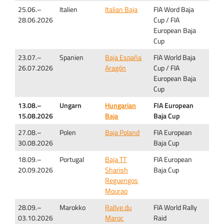
25.06.–
Italien
Italian Baja
FIA Word Baja
28.06.2026
Cup / FIA
European Baja
Cup
23.07.–
Spanien
Baja España
FIA World Baja
26.07.2026
Aragón
Cup / FIA
European Baja
Cup
13.08.–
Ungarn
Hungarian
FIA European
15.08.2026
Baja
Baja Cup
27.08.–
Polen
Baja Poland
FIA European
30.08.2026
Baja Cup
18.09.–
Portugal
Baja TT
FIA European
20.09.2026
Sharish
Baja Cup
Reguengos
Mourao
28.09.–
Marokko
Rallye du
FIA World Rally
03.10.2026
Maroc
Raid