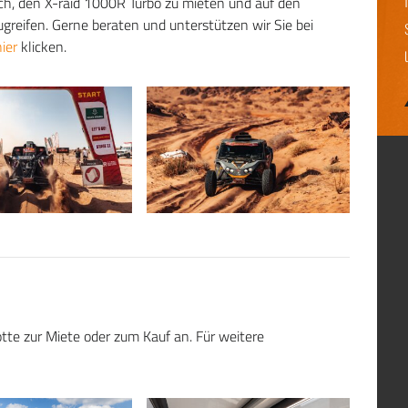
ich, den X-raid 1000R Turbo zu mieten und auf den
greifen. Gerne beraten und unterstützen wir Sie bei
hier
klicken.
otte zur Miete oder zum Kauf an. Für weitere