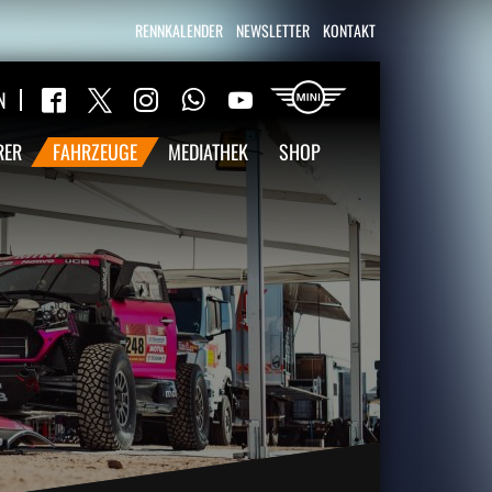
RENNKALENDER
NEWSLETTER
KONTAKT
WhatsApp
N
Twitter
Facebook
Instagram
YouTube
RER
FAHRZEUGE
MEDIATHEK
SHOP