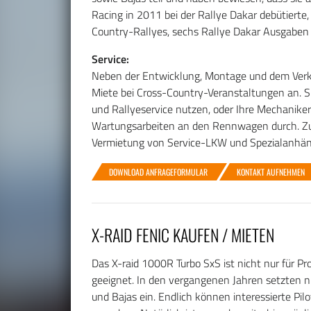
Racing in 2011 bei der Rallye Dakar debütierte,
Country-Rallyes, sechs Rallye Dakar Ausgabe
Service:
Neben der Entwicklung, Montage und dem Verka
Miete bei Cross-Country-Veranstaltungen an. S
und Rallyeservice nutzen, oder Ihre Mechaniker
Wartungsarbeiten an den Rennwagen durch. Zus
Vermietung von Service-LKW und Spezialanhän
DOWNLOAD ANFRAGEFORMULAR
KONTAKT AUFNEHMEN
X-RAID FENIC KAUFEN / MIETEN
Das X-raid 1000R Turbo SxS ist nicht nur für Pr
geeignet. In den vergangenen Jahren setzten n
und Bajas ein. Endlich können interessierte Pi