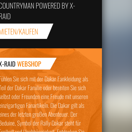
COUNTRYMAN POWERED BY X-
RAID
MIETEN/KAUFEN
X-RAID
WEBSHOP
Fühlen Sie sich mit der Dakar Fankleidung als
Teil der Dakar Familie oder bereiten Sie sich
selbst oder Freunden eine Freude mit unseren
einzigartigen Fanartikeln. Die Dakar gilt als
eines der letzten großen Abenteuer. Der
Beduine, Symbol der Rally Dakar steht für
Freiheit und Unabhängigkeit. Entdecken Sie