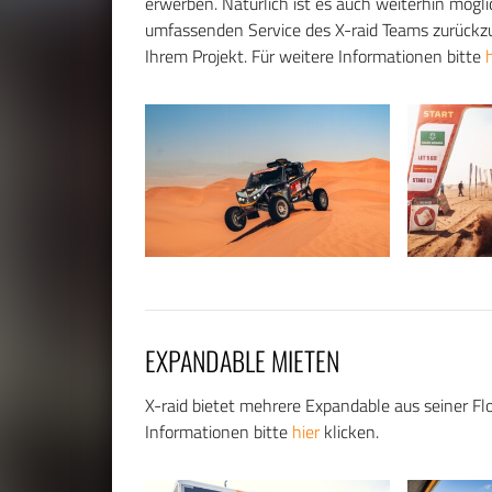
erwerben. Natürlich ist es auch weiterhin mögl
umfassenden Service des X-raid Teams zurückzu
Ihrem Projekt. Für weitere Informationen bitte
EXPANDABLE MIETEN
X-raid bietet mehrere Expandable aus seiner Fl
Informationen bitte
hier
klicken.