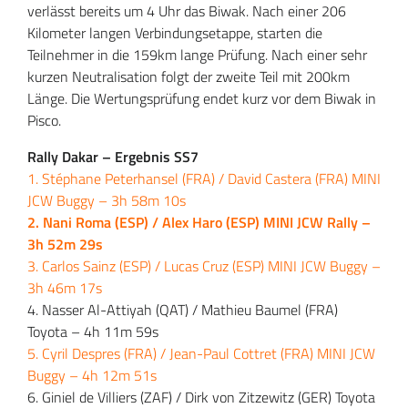
verlässt bereits um 4 Uhr das Biwak. Nach einer 206
Kilometer langen Verbindungsetappe, starten die
Teilnehmer in die 159km lange Prüfung. Nach einer sehr
kurzen Neutralisation folgt der zweite Teil mit 200km
Länge. Die Wertungsprüfung endet kurz vor dem Biwak in
Pisco.
Rally Dakar – Ergebnis SS7
1. Stéphane Peterhansel (FRA) / David Castera (FRA) MINI
JCW Buggy – 3h 58m 10s
2. Nani Roma (ESP) / Alex Haro (ESP) MINI JCW Rally –
3h 52m 29s
3. Carlos Sainz (ESP) / Lucas Cruz (ESP) MINI JCW Buggy –
3h 46m 17s
4. Nasser Al-Attiyah (QAT) / Mathieu Baumel (FRA)
Toyota – 4h 11m 59s
5. Cyril Despres (FRA) / Jean-Paul Cottret (FRA) MINI JCW
Buggy – 4h 12m 51s
6. Giniel de Villiers (ZAF) / Dirk von Zitzewitz (GER) Toyota