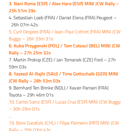
3. Nani Roma (ESP) / Alex Haro (ESP) MINI JCW Rally –
25h 51m 29s
4. Sebastian Loeb (FRA) / Daniel Elena (FRA) Peugeot –
26h 07m 42s
5. Cyril Despres (FRA) / Jean-Paul Cottret (FRA) MINI JCW
Buggy – 26h 33m 31s
6. Kuba Przygonski (POL) / Tom Colsoul (BEL) MINI JCW
Rally – 27h 25m 32s
7. Martin Prokop (CZE) / Jan Tomanek (CZE) Ford – 27h
59m 03s
8. Yazeed Al-Rajhi (SAU) / Timo Gottschalk (GER) MINI
JCW Rally – 28h 53m 03s
9. Bernhard Ten Brinke (NDL) / Xavier Panseri (FRA)
Toyota – 29h 46m 01s
10. Carlos Sainz (ESP) / Lucas Cruz (ESP) MINI JCW Buggy
– 30h 29m 01s
…
19
. Boris Garafulic (CHL) / Filipe Palmeiro (PRT) MINI JCW
Rally – 35h 03m 43s