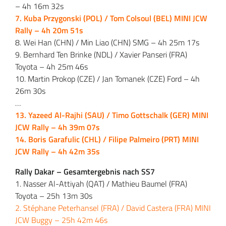
– 4h 16m 32s
7. Kuba Przygonski (POL) / Tom Colsoul (BEL) MINI JCW
Rally – 4h 20m 51s
8. Wei Han (CHN) / Min Liao (CHN) SMG – 4h 25m 17s
9. Bernhard Ten Brinke (NDL) / Xavier Panseri (FRA)
Toyota – 4h 25m 46s
10. Martin Prokop (CZE) / Jan Tomanek (CZE) Ford – 4h
26m 30s
…
13. Yazeed Al-Rajhi (SAU) / Timo Gottschalk (GER) MINI
JCW Rally – 4h 39m 07s
14. Boris Garafulic (CHL) / Filipe Palmeiro (PRT) MINI
JCW Rally – 4h 42m 35s
Rally Dakar – Gesamtergebnis nach SS7
1. Nasser Al-Attiyah (QAT) / Mathieu Baumel (FRA)
Toyota – 25h 13m 30s
2. Stéphane Peterhansel (FRA) / David Castera (FRA) MINI
JCW Buggy – 25h 42m 46s