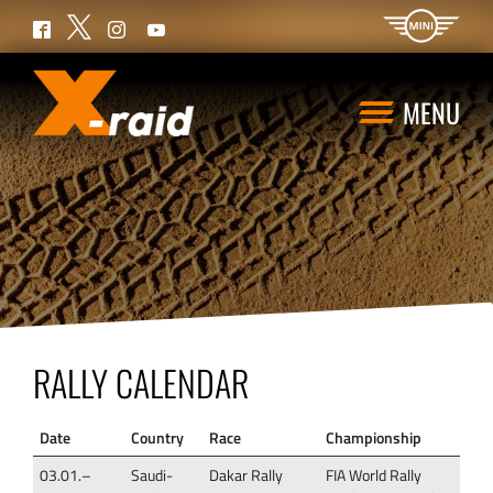
Twitter
Facebook
Instagram
YouTube
MENU
RALLY CALENDAR
Date
Country
Race
Championship
03.01.–
Saudi-
Dakar Rally
FIA World Rally