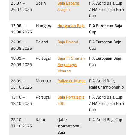
23.07.–
Spain
Baja España
FIA World Baja Cup
26.07.2026
Aragón
/ FIA European Baja
Cup
13.08.–
Hungary
Hungarian Baja
FIA European Baja
15.08.2026
Cup
27.08.–
Poland
Baja Poland
FIA European Baja
30.08.2026
Cup
18.09.–
Portugal
Baja TT Sharish
FIA European Baja
20.09.2026
Reguengos
Cup
Mourao
28.09.–
Morocco
Rallye du Maroc
FIA World Rally
03.10.2026
Raid Championship
15.10.–
Portugal
Baja Portalegre
FIA World Baja Cup
18.10.2026
500
/ FIA European Baja
Cup
28.10.–
Katar
Qatar
FIA World Baja Cup
31.10.2026
International
Baja