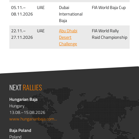
05.11.–
UAE
Dubai
FIA World Baja Cup
08.11.2026
International
Baja
22.11.–
UAE
Abu Dhabi
FIA World Rally
27.11.2026
Desert
Raid Championship
Challenge
NEXT
RALLIES
Hungarian Baja
Hungary
13.08.–15.08.2026
www.hungarianbaja.com...
Baja Poland
Poland