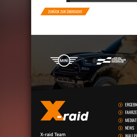
ZURÜCK ZUR ÜBERSICHT
X-raid Partner
ERGEBN
FAHRZ
MEDIA
NEWS
X-raid Team
WALLP