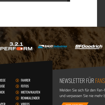
NEWSLETTER FÜR
FANS
ISSE
FAHRER
EUGE
FOTOS
Melden Sie sich für den Fan-
THEK
MIETEN/KAUFEN
und verpassen Sie nie mehr b
RENNKALENDER
APER
VIDEOS