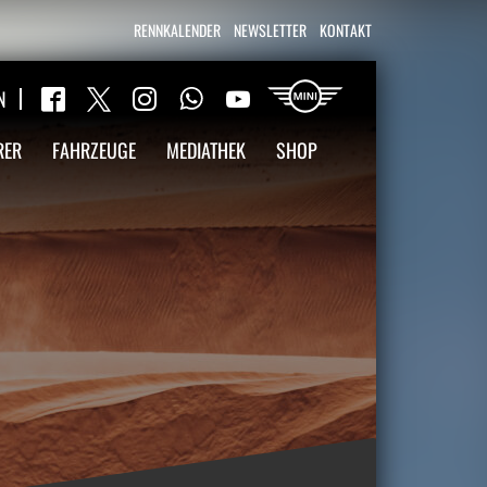
RENNKALENDER
NEWSLETTER
KONTAKT
WhatsApp
N
Twitter
Facebook
Instagram
YouTube
RER
FAHRZEUGE
MEDIATHEK
SHOP