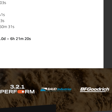
 03s
41s
03s
 50m 31s
3.0d – 6h 21m 20s