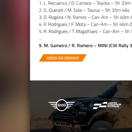
1. L. Recuenco / D. Camara – Toyota – 5h 33m
2. G. Queralt / M. Sola – Taurus – 5h 35m 46s
3. D. Rogeira / N. Ramos – Can-Am – 5h 40m 
4. P. Rodrigues / F. Mota – Can-Am – 5h 46m 
5. R. Rodrigues / T. Magalhaes – Can-Am – 5h
…
9. M. Gameiro / R. Romero – MINI JCW Rally 
ZURÜCK ZUR ÜBERSICHT
X-raid Partner