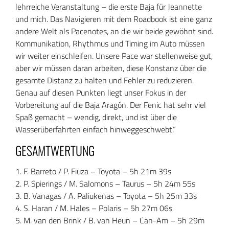
lehrreiche Veranstaltung – die erste Baja für Jeannette
und mich. Das Navigieren mit dem Roadbook ist eine ganz
andere Welt als Pacenotes, an die wir beide gewöhnt sind.
Kommunikation, Rhythmus und Timing im Auto müssen
wir weiter einschleifen. Unsere Pace war stellenweise gut,
aber wir müssen daran arbeiten, diese Konstanz über die
gesamte Distanz zu halten und Fehler zu reduzieren.
Genau auf diesen Punkten liegt unser Fokus in der
Vorbereitung auf die Baja Aragón. Der Fenic hat sehr viel
Spaß gemacht – wendig, direkt, und ist über die
Wasserüberfahrten einfach hinweggeschwebt.“
GESAMTWERTUNG
1. F. Barreto / P. Fiuza – Toyota – 5h 21m 39s
2. P. Spierings / M. Salomons – Taurus – 5h 24m 55s
3. B. Vanagas / A. Paliukenas – Toyota – 5h 25m 33s
4. S. Haran / M. Hales – Polaris – 5h 27m 06s
5. M. van den Brink / B. van Heun – Can-Am – 5h 29m