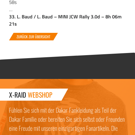
58s
…
33. L. Baud / L. Baud – MINI JCW Rally 3.0d – 8h 06m
21s
ZURÜCK ZUR ÜBERSICHT
X-RAID
WEBSHOP
Fühlen Sie sich mit der Dakar Fankleidung als Teil der
Dakar Familie oder bereiten Sie sich selbst oder Freunden
eine Freude mit unseren einzigartigen Fanartikeln. Die