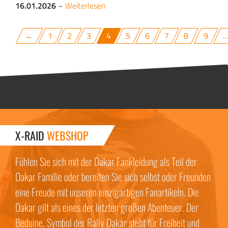
16.01.2026
–
Weiterlesen
←
1
2
3
4
5
6
7
8
9
X-RAID
WEBSHOP
Fühlen Sie sich mit der Dakar Fankleidung als Teil der
Dakar Familie oder bereiten Sie sich selbst oder Freunden
eine Freude mit unseren einzigartigen Fanartikeln. Die
Dakar gilt als eines der letzten großen Abenteuer. Der
Beduine, Symbol der Rally Dakar steht für Freiheit und