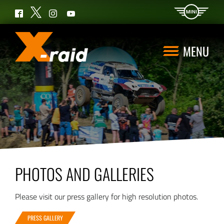
Twitter
Facebook
Instagram
YouTube
MENU
PHOTOS AND GALLERIES
Please visit our press gallery for high resolution photos.
PRESS GALLERY