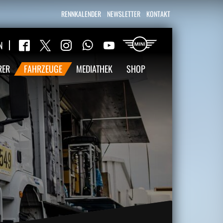
RENNKALENDER
NEWSLETTER
KONTAKT
WhatsApp
N
Twitter
Facebook
Instagram
YouTube
RER
FAHRZEUGE
MEDIATHEK
SHOP