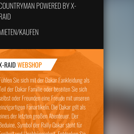
COUNTRYMAN POWERED BY X-
RAID
MIETEN/KAUFEN
X-RAID
WEBSHOP
Fühlen Sie sich mit der Dakar Fankleidung als
Teil der Dakar Familie oder bereiten Sie sich
selbst oder Freunden eine Freude mit unseren
einzigartigen Fanartikeln. Die Dakar gilt als
eines der letzten großen Abenteuer. Der
Beduine, Symbol der Rally Dakar steht für
Freiheit und Unabhängigkeit. Entdecken Sie